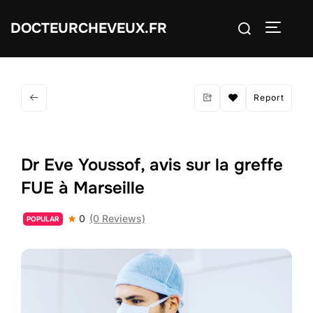
Aller
Rechercher :
DOCTEURCHEVEUX.FR
au
PERMUT
contenu
Report
Dr Eve Youssof, avis sur la greffe
FUE à Marseille
0
(0 Reviews)
POPULAR