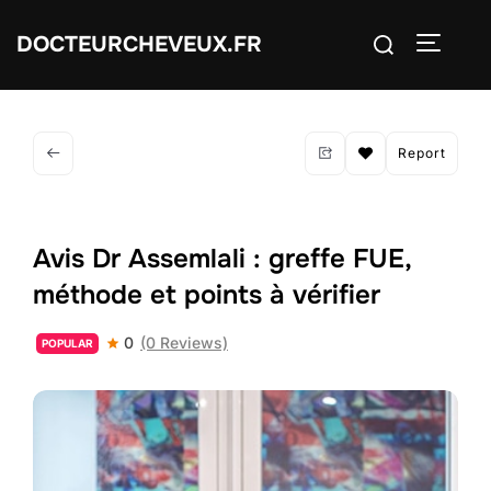
Aller
Rechercher :
DOCTEURCHEVEUX.FR
au
PERMUT
contenu
Report
Avis Dr Assemlali : greffe FUE,
méthode et points à vérifier
0
(0 Reviews)
POPULAR