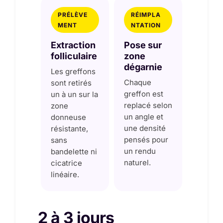
PRÉLÈVE
RÉIMPLA
MENT
NTATION
Extraction
Pose sur
folliculaire
zone
dégarnie
Les greffons
Chaque
sont retirés
greffon est
un à un sur la
replacé selon
zone
un angle et
donneuse
une densité
résistante,
pensés pour
sans
un rendu
bandelette ni
naturel.
cicatrice
linéaire.
2 à 3 jours