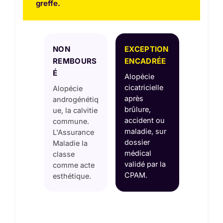
greffe.
NON
EXCEPTION
REMBOURS
ENCADRÉE
É
Alopécie
cicatricielle
Alopécie
après
androgénétiq
brûlure,
ue, la calvitie
accident ou
commune.
maladie, sur
L'Assurance
dossier
Maladie la
médical
classe
validé par la
comme acte
CPAM.
esthétique.