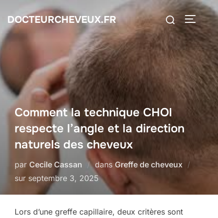
Aller
Rechercher :
DOCTEURCHEVEUX.FR
au
PERMUT
contenu
Comment la technique CHOI
respecte l’angle et la direction
naturels des cheveux
par
Cecile Cassan
dans
Greffe de cheveux
Publié
sur
septembre 3, 2025
le
Lors d’une greffe capillaire, deux critères sont